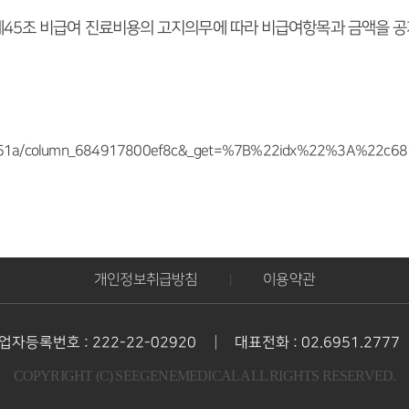
제45조 비급여 진료비용의 고지의무에 따라 비급여항목과 금액을 공
222ae51a/column_684917800ef8c&_get=%7B%22idx%22%3A%22
개인정보취급방침
이용약관
|
|
업자등록번호 : 222-22-02920
대표전화 : 02.6951.2777
COPYRIGHT (C) SEEGENEMEDICAL ALL RIGHTS RESERVED.