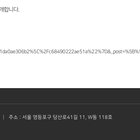
개합니다.
c681da0ae306b2%5C%2Fc68490222ae51a%22%7D&_post=%5B%5D
|
주소 : 서울 영등포구 당산로41길 11, W동 118호