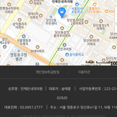
언제든내과의원
10
|
개인정보취급방침
이용약관
주소
서울 영등포구 당산로41길 11
전화
02-6951-2777
|
|
상호명 : 언제든내과의원
대표자 : 송태훈
사업자등록번호 : 222-22
02920
|
대표전화 : 02.6951.2777
주소 : 서울 영등포구 당산로41길 11, W동 11
COPYRIGHT (C) SEEGENEMEDICAL ALL RIGHTS RESERVED.