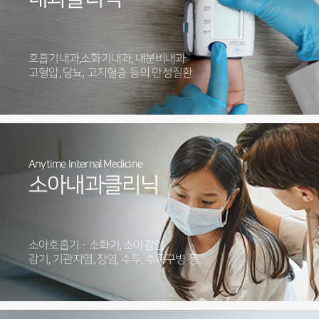
호흡기내과,소화기내과, 내분비내과
고혈압, 당뇨, 고지혈증 등의 만성질환
Anytime Internal Medicine
소아내과클리닉
소아호흡기ㆍ소화기, 소아감염
감기, 기관지염, 장염, 수두, 수족구병 등